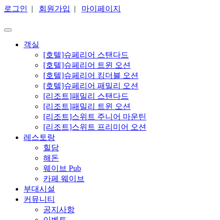
로그인
|
회원가입
|
마이페이지
객실
[호텔]슈페리어 스탠다드
[호텔]슈페리어 트윈 오션
[호텔]슈페리어 킹더블 오션
[호텔]슈페리어 패밀리 오션
[리조트]패밀리 스탠다드
[리조트]패밀리 트윈 오션
[리조트]스위트 주니어 마운틴
[리조트]스위트 프리미어 오션
레스토랑
힐담
해돈
웨이브 Pub
카페 웨이브
부대시설
커뮤니티
공지사항
이벤트