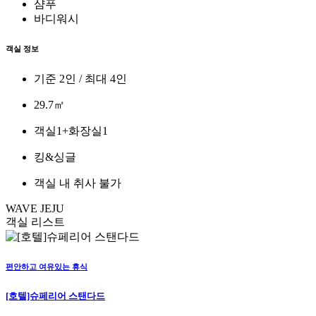
샴푸
바디워시
객실 정보
기준 2인 / 최대 4인
29.7㎡
객실1+화장실1
킹&싱글
객실 내 취사 불가
WAVE JEJU
객실 리스트
편안하고 여유있는 휴식
[호텔]슈페리어 스탠다드